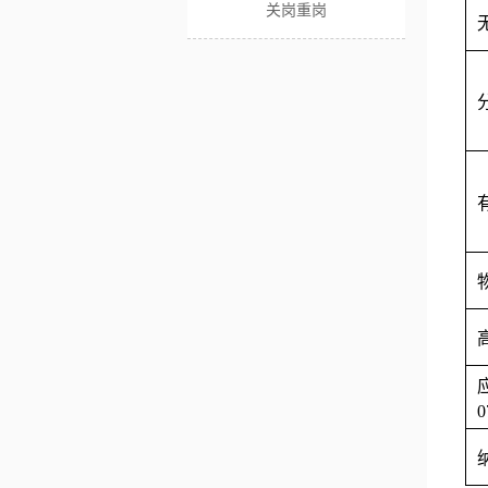
关岗重岗
0