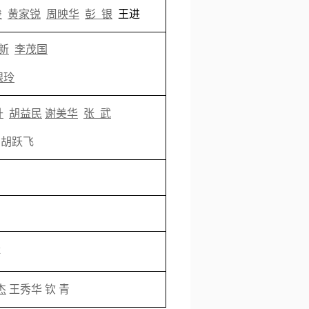
俊
黄家锐
周映华
彭 银
王进
新
李茂国
银玲
升
胡益民
谢美华
张 武
胡跃飞
骐
王秀华
钦 青
杰