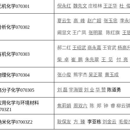
庄桂林
倪永红
魏先文
王正华
杜 
无机化学
070301
夏云生
高 峰
赵广超
张玉忠
李永
分析化学
070302
王
阚显文
王广凤
张明翠
陈红旗
郝二
红
王绍武
商永嘉
王官武
杨高
有机化学
070303
王 见
付 亮
柴 卓
崔 鹏
朱先翠
张小俊
熊宇杰
吴正翠
黄玉成
物理化学
070304
刘 磊
陈道勇
宇海银
刘 业
华 赞
高分子化学
070305
应用化学与环境材料
陈 郑
钟 睿
柳云
焦莉娟
周双六
703Z1
耿保友
方 臻
李亚栋
刘金云
毛俊
纳米化学
07003Z2