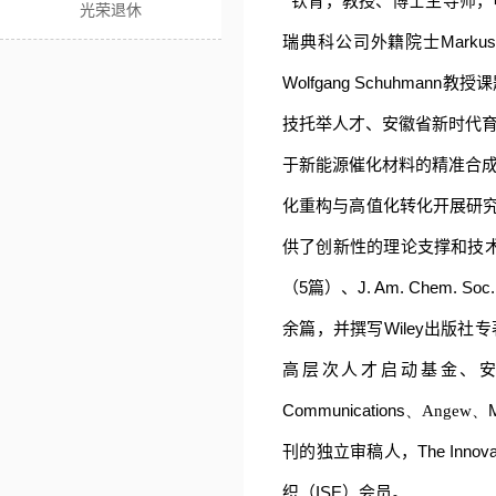
钦青，教授、博士生导师，
光荣退休
Markus 
瑞典科公司外籍院士
Wolfgang Schuhmann
教授课
技托举人才、安徽省新时代
于新能源催化材料的精准合
化重构与高值化转化开展研
供了创新性的理论支撑和技
5
J. Am. Chem. Soc.
（
篇）、
Wiley
余篇，并撰写
出版社专
高层次人才启动基金、
Communications
M
、Angew、
The Innova
刊的独立审稿人，
ISE
织（
）会员。