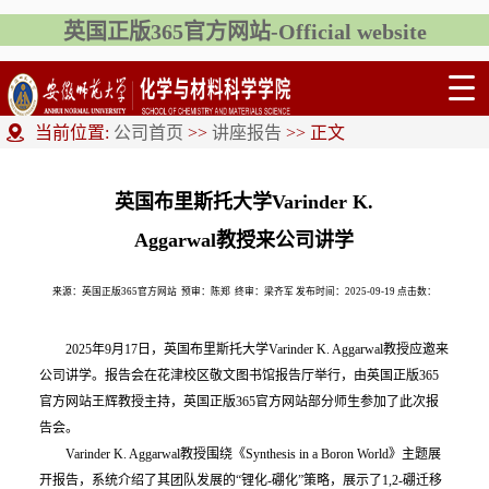
英国正版365官方网站-Official website
当前位置:
公司首页
>>
讲座报告
>> 正文
英国布里斯托大学Varinder K.
Aggarwal教授来公司讲学
来源：英国正版365官方网站
预审：陈郑
终审：梁齐军
发布时间：2025-09-19 点击数：
2025年9月17日，英国布里斯托大学Varinder K. Aggarwal教授应邀来
公司讲学。报告会在花津校区敬文图书馆报告厅举行，由​英国正版365
官方网站王辉教授主持，​英国正版365官方网站部分师生参加了此次报
告会。
Varinder K. Aggarwal教授围绕《Synthesis in a Boron World》主题展
开报告，系统介绍了其团队发展的“锂化-硼化”策略，展示了1,2-硼迁移