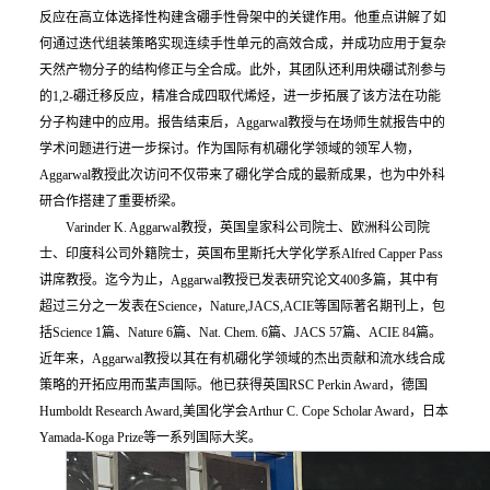
反应在高立体选择性构建含硼手性骨架中的关键作用。他重点讲解了如
何通过迭代组装策略实现连续手性单元的高效合成，并成功应用于复杂
天然产物分子的结构修正与全合成。此外，其团队还利用炔硼试剂参与
的1,2-硼迁移反应，精准合成四取代烯烃，进一步拓展了该方法在功能
分子构建中的应用。报告结束后，Aggarwal教授与在场师生就报告中的
学术问题进行进一步探讨。作为国际有机硼化学领域的领军人物，
Aggarwal教授此次访问不仅带来了硼化学合成的最新成果，也为中外科
研合作搭建了重要桥梁。
Varinder K. Aggarwal教授，英国皇家科公司院士、欧洲科公司院
士、印度科公司外籍院士，英国布里斯托大学化学系Alfred Capper Pass
讲席教授。迄今为止，Aggarwal教授已发表研究论文400多篇，其中有
超过三分之一发表在Science，Nature,JACS,ACIE等国际著名期刊上，包
括Science 1篇、Nature 6篇、Nat. Chem. 6篇、JACS 57篇、ACIE 84篇。
近年来，Aggarwal教授以其在有机硼化学领域的杰出贡献和流水线合成
策略的开拓应用而蜚声国际。他已获得英国RSC Perkin Award，德国
Humboldt Research Award,美国化学会Arthur C. Cope Scholar Award，日本
Yamada-Koga Prize等一系列国际大奖。