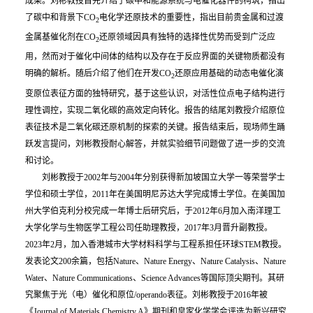
成果。刘彬教授首先介绍了碳中和能源系统与电催化器件的构筑，指出
了碳中和背景下CO
电化学还原技术的重要性，指出目前贵金属和过渡
2
金属基催化剂在CO
还原领域因具有独特的选择性优势而受到广泛应
2
用，然而对于催化中间体的结构以及存在于反应界面的关键物质都没有
明确的解析。随后介绍了他们在开发CO
还原应用基础的动态电催化演
2
变原位表征方面的独特研究，基于这些认识，对活性位点电子结构进行
理性调控，实现二氧化碳的高效定向转化。报告的结尾刘教授介绍原位
表征技术是二氧化碳还原机制的探索的关键。报告结束后，现场师生踊
跃发言提问，刘彬教授耐心解答，并就实验细节问题做了进一步的交流
和讨论。
刘彬教授于2002年与2004年分别获得新加坡国立大学一等荣誉学士
学位和硕士学位，2011年在美国明尼苏达大学完成博士学位。在美国加
州大学伯克利分校完成一年博士后研究后，于2012年6月加入南洋理工
大学化学与生物医学工程公司任助理教授，2017年3月晋升副教授。
2023年2月，加入香港城市大学材料科学与工程系担任环球STEM教授。
发表论文200余篇，包括Nature、Nature Energy、Nature Catalysis、Nature
Water、Nature Communications、Science Advances等国际顶尖期刊。其研
究聚焦于光（电）催化和原位/operando表征。刘彬教授于2016年被
《Journal of Materials Chemistry A》期刊和皇家化学学会评选为新兴研究