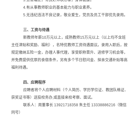
4.有从事教师职业的基本能力与职业素养。
5.无违纪违法不良记录，敬业爱生，党员及员工干部优先录用。
三、工资与待遇
新教师年薪10万元以上，成熟教师15万元以上（以上均不含班
主任津贴和奖励、福利），名特优教师工资待遇面议。录用入职后，按
规定缴纳五险一金，办理人事代理，享受职称晋升、进修学习机会等，
并免费提供优厚的食宿条件，另有多个节日慰问金、探亲交通补贴等高
福利待遇。
四、应聘程序
应聘者将个人应聘材料（个人简历、学历学位证、教团队格证、
获奖证书等）送投校务办,或直接来校考察、面试。
联系人：周董事长 13921718358 朱主任 13338886216（微信
同号）