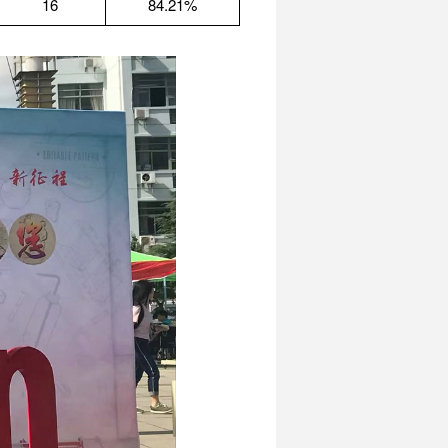
16
84.21%