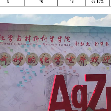
5
76
48
63.15%