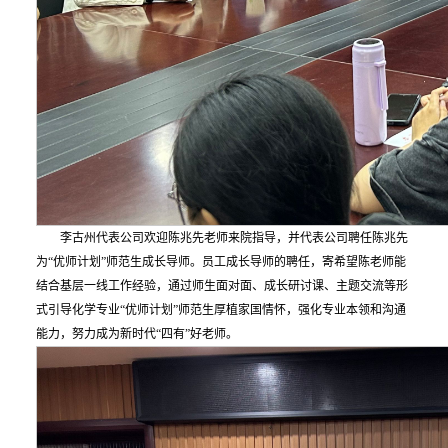
李古州代表公司欢迎陈兆先老师来院指导，并代表公司聘任陈兆先
为“优师计划”师范生成长导师。员工成长导师的聘任，寄希望陈老师能
结合基层一线工作经验，通过师生面对面、成长研讨课、主题交流等形
式引导化学专业“优师计划”师范生厚植家国情怀，强化专业本领和沟通
能力，努力成为新时代“四有”好老师。