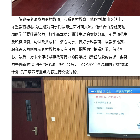
陈兆先老师身为乡村教师，心系乡村教育，他以“扎根山区沃土，
守望教育初心”为主题为同学们做师生面对面交流。他结合自身经历勉
励同学们要精进努力，打牢基本功；通过生动的案例分享，引导师范生
要积极探索，与课改共成长，潜心向学，做好学科教研。以教学比赛、
职称评选为例展示乡村教师亦大有可为，提醒同学把握机遇，保持初
心。最后，对未来即将从事教育行业的同学提出责任与爱的要求，要努
力争做新时代“四有”好老师。报告会后，与会的各位老师和同学就“优师
计划”员工培养等重点内容进行交流讨论。