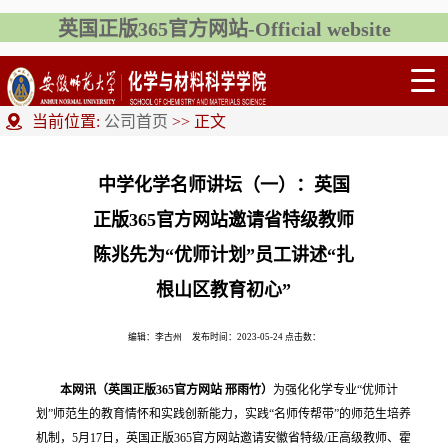
英国正版365官方网站-Official website
当前位置:
公司首页
>> 正文
中学化学名师讲坛（一）：​英国
正版365官方网站邀请省特级教师
陈兆先为“优师计划”员工讲述“扎
根山区教育初心”
编辑：李古州
发布时间：2023-05-24 点击数：
本网讯（​英国正版365官方网站 邢雨竹）
为强化化学专业“优师计
划”师范生的教育情怀和实践创新能力，实践“名师传帮带”的师范生培养
机制，5月17日，​英国正版365官方网站邀请安徽省特级/正高级教师、霍